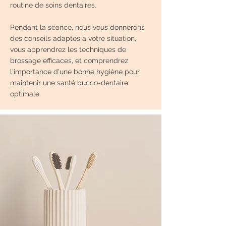
routine de soins dentaires.
Pendant la séance, nous vous donnerons
des conseils adaptés à votre situation,
vous apprendrez les techniques de
brossage efficaces, et comprendrez
l'importance d'une bonne hygiène pour
maintenir une santé bucco-dentaire
optimale.