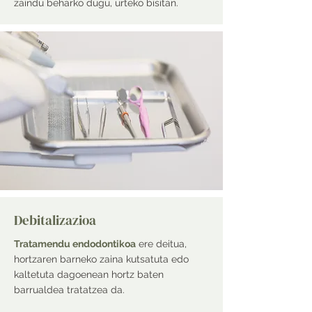
zaindu beharko dugu, urteko bisitan.
Debitalizazioa
Tratamendu endodontikoa
ere deitua,
hortzaren barneko zaina kutsatuta edo
kaltetuta dagoenean hortz baten
barrualdea tratatzea da.