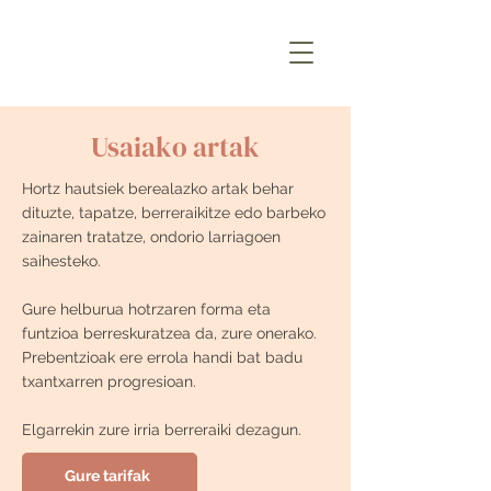
Usaiako artak
Hortz hautsiek berealazko artak behar
dituzte, tapatze, berreraikitze edo barbeko
zainaren tratatze, ondorio larriagoen
saihesteko.
Gure helburua hotrzaren forma eta
funtzioa berreskuratzea da, zure onerako.
Prebentzioak ere errola handi bat badu
txantxarren progresioan.
Elgarrekin zure irria berreraiki dezagun.
Gure tarifak