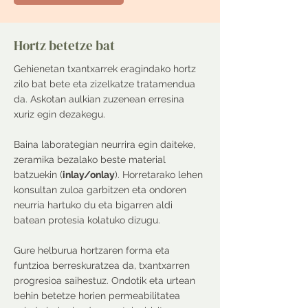
Hortz betetze bat
Gehienetan txantxarrek eragindako hortz
zilo bat bete eta zizelkatze tratamendua
da. Askotan aulkian zuzenean erresina
xuriz egin dezakegu.
Baina laborategian neurrira egin daiteke,
zeramika bezalako beste material
batzuekin (
inlay/onlay
). Horretarako lehen
konsultan zuloa garbitzen eta ondoren
neurria hartuko du eta bigarren aldi
batean protesia kolatuko dizugu.
Gure helburua hortzaren forma eta
funtzioa berreskuratzea da, txantxarren
progresioa saihestuz. Ondotik eta urtean
behin betetze horien permeabilitatea