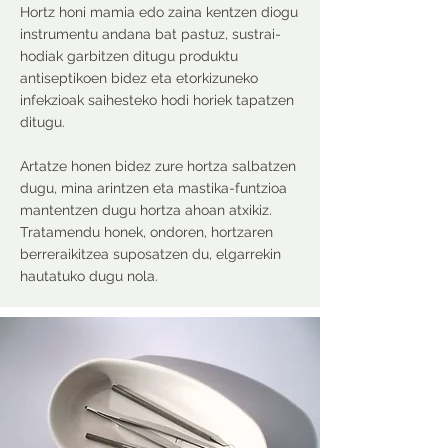
Hortz honi mamia edo zaina kentzen diogu
instrumentu andana bat pastuz, sustrai-
hodiak garbitzen ditugu produktu
antiseptikoen bidez eta etorkizuneko
infekzioak saihesteko hodi horiek tapatzen
ditugu.
Artatze honen bidez zure hortza salbatzen
dugu, mina arintzen eta mastika-funtzioa
mantentzen dugu hortza ahoan atxikiz.
Tratamendu honek, ondoren, hortzaren
berreraikitzea suposatzen du, elgarrekin
hautatuko dugu nola.