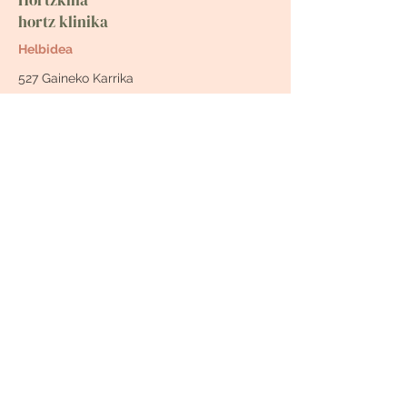
Hortzkina
hortz klinika
Helbidea
527 Gaineko Karrika
64430 Baigorri
​contact@hortzkina.fr
Tel.
05 59 37 42 79
Nola heldu
Ordutegia
Ast-Ost : 9 h - 18 h
Hitz orduak derrigorrezkoak
HITZORDUA ERRESERBATU