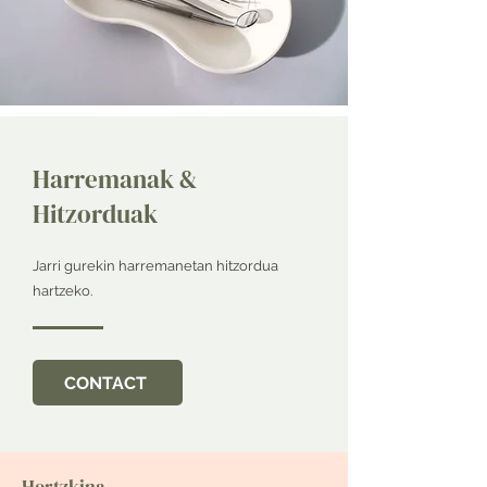
Harremanak &
Hitzorduak
Jarri gurekin harremanetan hitzordua
hartzeko.
CONTACT