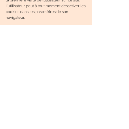
la première visite de l’utilisateur sur ce site.
L’utilisateur peut à tout moment désactiver les
cookies dans les paramètres de son
navigateur.
De manière plus générale, il est porté à la
connaissance de l'utilisateur qu'il peut
s'opposer à l'enregistrement de ces fichiers
"cookies" en configurant son logiciel de
navigation.
Pour information, l'utilisateur peut trouver aux
adresses suivantes les démarches à suivre
afin de configurer son logiciel de navigation
pour s'opposer à l'enregistrement des fichiers
"cookies" :
Chrome :
https://support.google.com/accounts/answe
r/61416?hl=fr
Firefox :
https://support.mozilla.org/fr/kb/enable-
and-disable-cookies-website-preferences
Safari :